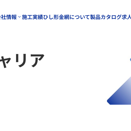
会社情報
施工実績
ひし形金網について
製品カタログ
求
3
ャリア