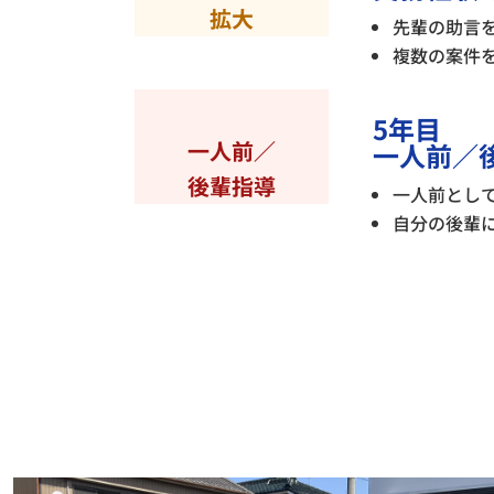
拡大
先輩の助言
複数の案件
5年目
一人前／
一人前／
後輩指導
一人前とし
自分の後輩