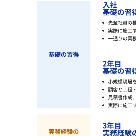
入社
基礎の習
先輩社員の
実際に施工
一通りの業
基礎の習得
2年目
基礎の習
小規模現場
顧客と工程
見積書作成
実際に施工
3年目
実務経験の
実務経験