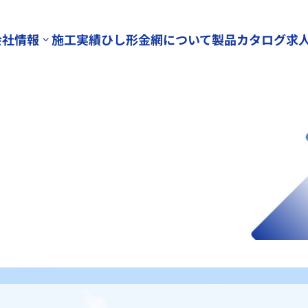
会社情報
施工実績
ひし形金網について
製品カタログ
求
3